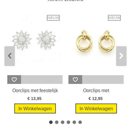
NIEUW
NIEUW
Oorclips met feestelijk
Oorclips met
design...
goudkleurige...
€ 13,95
€ 12,95
In Winkelwagen
In Winkelwagen