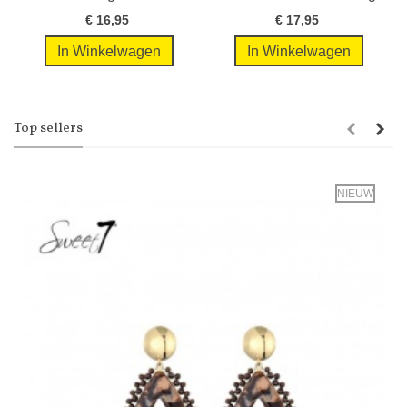
design en...
met...
€ 16,95
€ 17,95
In Winkelwagen
In Winkelwagen
Top sellers
NIEUW