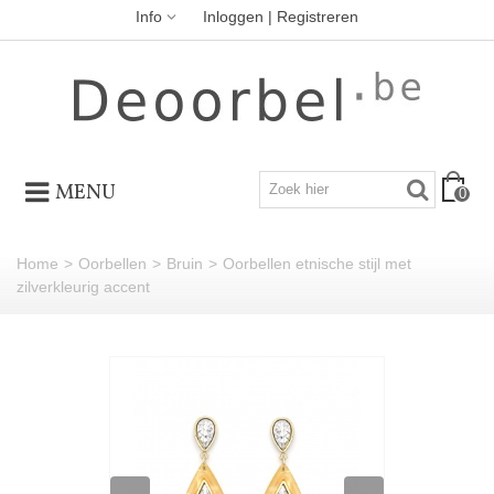
Info
Inloggen | Registreren
MENU
0
Home
>
Oorbellen
>
Bruin
>
Oorbellen etnische stijl met
zilverkleurig accent