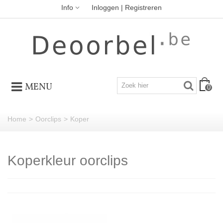
Info
Inloggen | Registreren
MENU
0
Home
>
Oorclips
>
Koper
Koperkleur oorclips