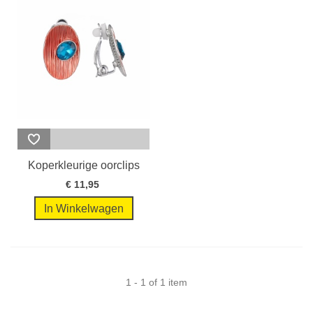
Koperkleurige oorclips
met...
€ 11,95
In Winkelwagen
1 - 1 of 1 item