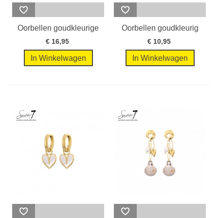
Oorbellen goudkleurige
Oorbellen goudkleurig
grote...
met klein...
€ 16,95
€ 10,95
In Winkelwagen
In Winkelwagen