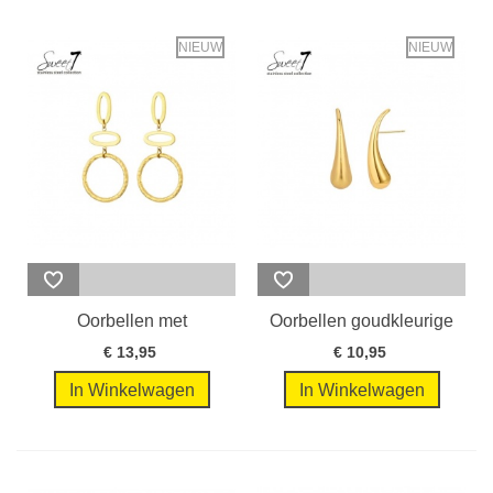
NIEUW
NIEUW
Oorbellen met
Oorbellen goudkleurige
goudkleurige open...
in...
€ 13,95
€ 10,95
In Winkelwagen
In Winkelwagen