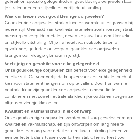
gebruik én speciale gelegenheden, goudkleurige oorjuwelen laten
je stralen met een stijlvolle en verfijnde uitstraling.
Waarom kiezen voor goudkleurige oorjuwelen?
Goudkleurige oorjuwelen stralen luxe en warmte uit en passen bij
iedere stijl. Gemaakt van kwaliteitsmaterialen zoals roestvrij staal,
messing en vergulde metalen, geven ze jouw look een klassieke
en stijlvolle uitstraling. Of je nu houdt van subtiele tinten of
opvallende, gedurfde ontwerpen, goudkleurige oorjuwelen
brengen een vleugje glamour in je stijl.
Veelzijdig en geschikt voor elke gelegenheid
Onze goudkleurige oorjuwelen zijn perfect voor elke gelegenheid
en elke stijl. Ga voor verfijnde knopjes voor een subtiele touch of
kies voor statement hangers om op te vallen. Door hun warme,
neutrale kleur zijn goudkleurige oorjuwelen eenvoudig te
combineren met zowel neutrale als kleurrijke outfits en voegen ze
altijd een vleugje klasse toe.
Kwaliteit en vakmanschap in elk ontwerp
Onze goudkleurige oorjuwelen worden met zorg geselecteerd op
kwaliteit en vakmanschap, en zijn ontworpen om lang mee te
gaan. Met een oog voor detail en een luxe uitstraling bieden ze
een perfecte balans tussen comfort en stijl. Of je nu kiest voor