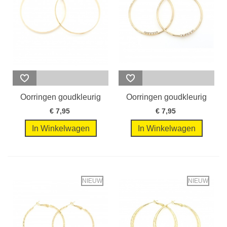
Oorringen goudkleurig
Oorringen goudkleurig
met grote...
met helder...
€ 7,95
€ 7,95
In Winkelwagen
In Winkelwagen
NIEUW
NIEUW