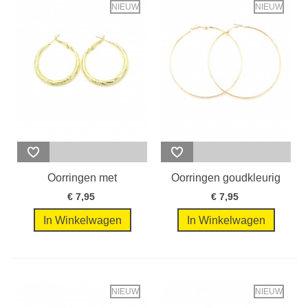
NIEUW
NIEUW
Oorringen met
Oorringen goudkleurig
goudkleurige...
met grote...
€ 7,95
€ 7,95
In Winkelwagen
In Winkelwagen
NIEUW
NIEUW