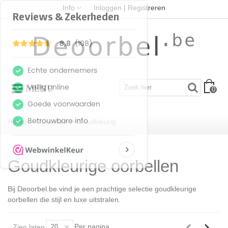
Info
Inloggen | Registreren
MENU
0
Home
>
Oorbellen
>
Goudkleurig
Goudkleurige oorbellen
Bij Deoorbel.be vind je een prachtige selectie goudkleurige
oorbellen die stijl en luxe uitstralen.
Per pagina
Zien laten
20