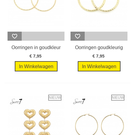
Oorringen in goudkleur
Oorringen goudkleurig
met...
met...
€ 7,95
€ 7,95
In Winkelwagen
In Winkelwagen
NIEUW
NIEUW