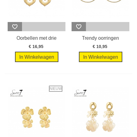
Oorbellen met drie
Trendy oorringen
goudkleurige...
goudkleurige
€ 16,95
€ 10,95
In Winkelwagen
In Winkelwagen
NIEUW