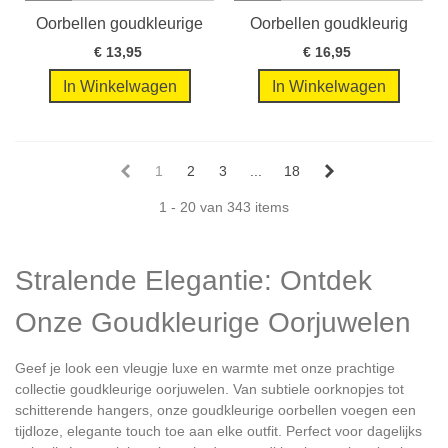
Oorbellen goudkleurige
Oorbellen goudkleurig
creolen...
met schelp...
€ 13,95
€ 16,95
In Winkelwagen
In Winkelwagen
1
2
3
...
18
1 - 20 van 343 items
Stralende Elegantie: Ontdek
Onze Goudkleurige Oorjuwelen
Geef je look een vleugje luxe en warmte met onze prachtige
collectie goudkleurige oorjuwelen. Van subtiele oorknopjes tot
schitterende hangers, onze goudkleurige oorbellen voegen een
tijdloze, elegante touch toe aan elke outfit. Perfect voor dagelijks