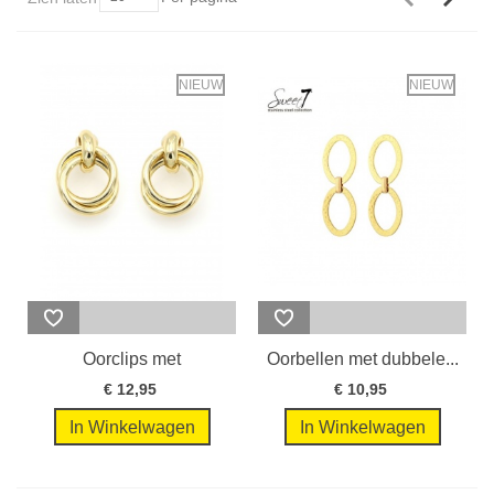
NIEUW
NIEUW
Oorclips met
Oorbellen met dubbele...
goudkleurige...
€ 12,95
€ 10,95
In Winkelwagen
In Winkelwagen