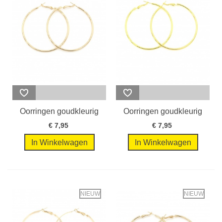
Oorringen goudkleurig
Oorringen goudkleurig
met ronde...
met grote...
€ 7,95
€ 7,95
In Winkelwagen
In Winkelwagen
NIEUW
NIEUW