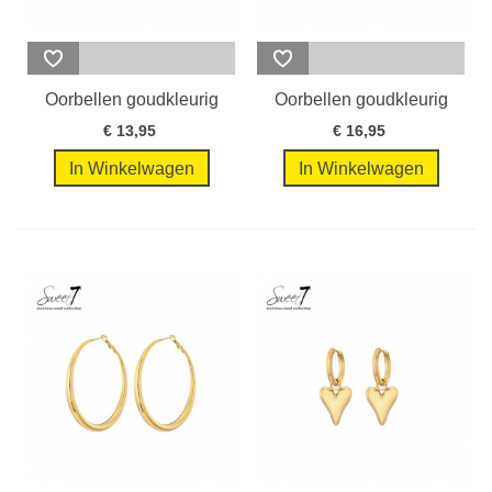
Oorbellen goudkleurig
Oorbellen goudkleurig
dubbele...
met...
€ 13,95
€ 16,95
In Winkelwagen
In Winkelwagen