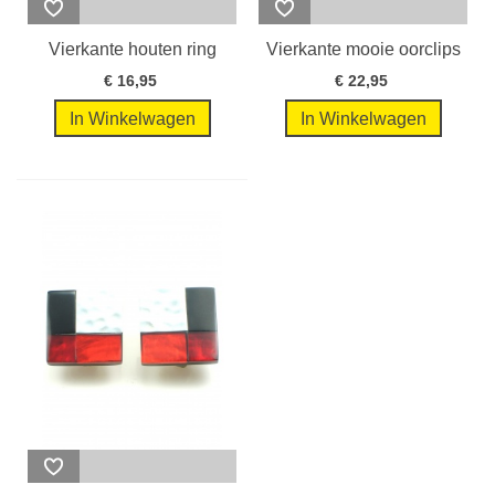
Vierkante houten ring
Vierkante mooie oorclips
met...
met...
€ 16,95
€ 22,95
In Winkelwagen
In Winkelwagen