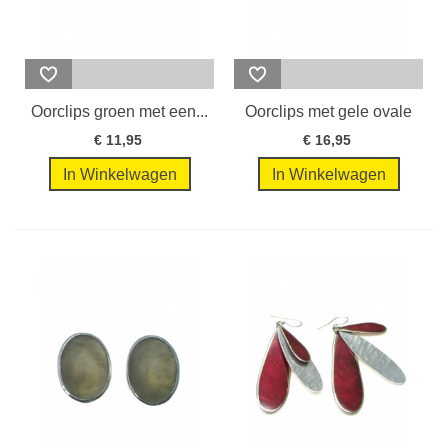
Oorclips groen met een...
Oorclips met gele ovale
steen in...
€ 11,95
€ 16,95
In Winkelwagen
In Winkelwagen