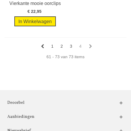
Vierkante mooie oorclips
met...
€ 22,95
In Winkelwagen
1
2
3
4
61 - 73 van 73 items
Deoorbel
Aanbiedingen
Nieuwsbrief