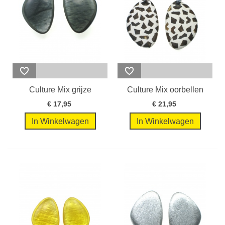
Culture Mix grijze
Culture Mix oorbellen
oorclips met...
creme met...
€ 17,95
€ 21,95
In Winkelwagen
In Winkelwagen