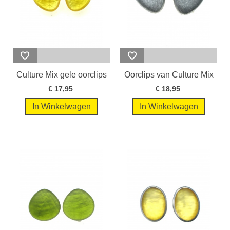
Culture Mix gele oorclips
Oorclips van Culture Mix
met...
in een...
€ 17,95
€ 18,95
In Winkelwagen
In Winkelwagen