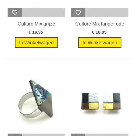
Culture Mix grijze
Culture Mix lange rode
ovale...
oorbellen
€ 16,95
€ 18,95
In Winkelwagen
In Winkelwagen