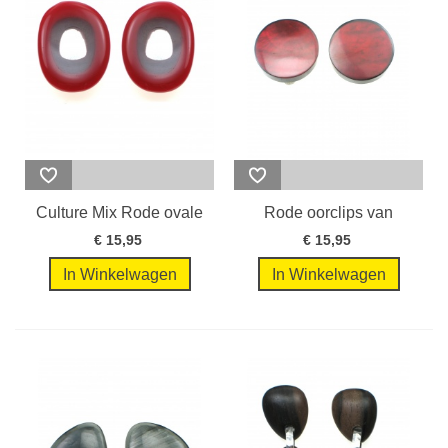
Culture Mix Rode ovale
Rode oorclips van
oorclips...
parelmoer
€ 15,95
€ 15,95
In Winkelwagen
In Winkelwagen