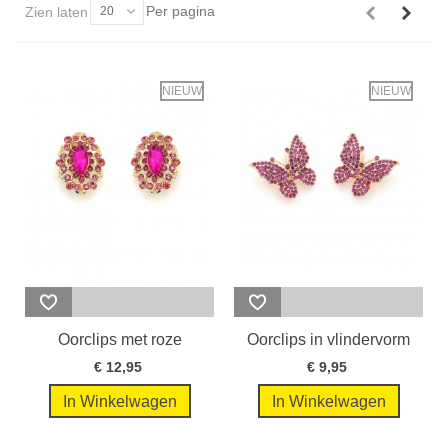
Per pagina
Zien laten
20
NIEUW
NIEUW
Oorclips met roze
Oorclips in vlindervorm
kristallen in...
met...
€ 12,95
€ 9,95
In Winkelwagen
In Winkelwagen