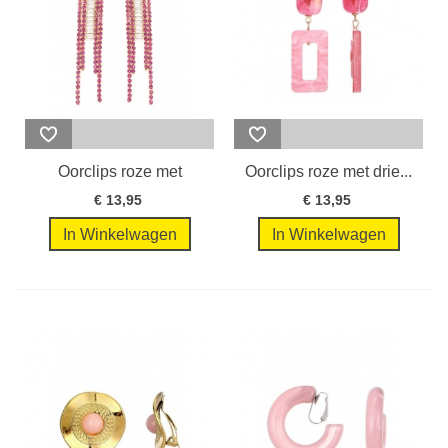
Oorclips roze met
Oorclips roze met drie...
strengen van...
€ 13,95
€ 13,95
In Winkelwagen
In Winkelwagen