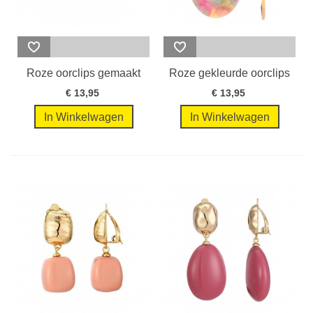
Roze oorclips gemaakt
Roze gekleurde oorclips
van hars
met een...
€ 13,95
€ 13,95
In Winkelwagen
In Winkelwagen