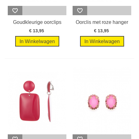
Goudkleurige oorclips
Oorclis met roze hanger
met een...
en goud...
€ 13,95
€ 13,95
In Winkelwagen
In Winkelwagen