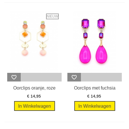
NIEUW
Oorclips oranje, roze
Oorclips met fuchsia
en...
druppel...
€ 14,95
€ 14,95
In Winkelwagen
In Winkelwagen