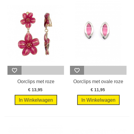
Oorclips met roze
Oorclips met ovale roze
bloemen en...
cat eye...
€ 13,95
€ 11,95
In Winkelwagen
In Winkelwagen