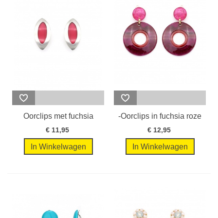
Oorclips met fuchsia
-Oorclips in fuchsia roze
roze ovale...
met...
€ 11,95
€ 12,95
In Winkelwagen
In Winkelwagen