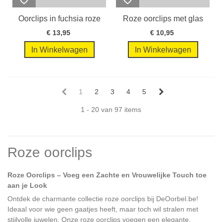
Oorclips in fuchsia roze
Roze oorclips met glas
met...
steen en...
€ 13,95
€ 10,95
In Winkelwagen
In Winkelwagen
1
2
3
4
5
1 - 20 van 97 items
Roze oorclips
Roze Oorclips – Voeg een Zachte en Vrouwelijke Touch toe
aan je Look
Ontdek de charmante collectie roze oorclips bij DeOorbel.be!
Ideaal voor wie geen gaatjes heeft, maar toch wil stralen met
stijlvolle juwelen. Onze roze oorclips voegen een elegante,