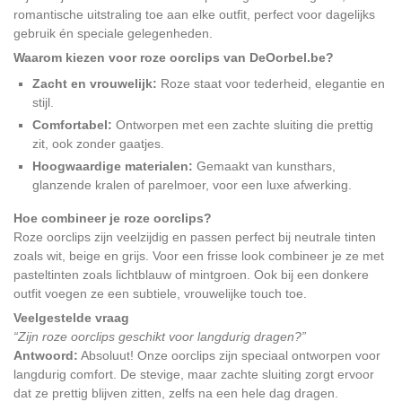
romantische uitstraling toe aan elke outfit, perfect voor dagelijks
gebruik én speciale gelegenheden.
Waarom kiezen voor roze oorclips van DeOorbel.be?
Zacht en vrouwelijk:
Roze staat voor tederheid, elegantie en
stijl.
Comfortabel:
Ontworpen met een zachte sluiting die prettig
zit, ook zonder gaatjes.
Hoogwaardige materialen:
Gemaakt van kunsthars,
glanzende kralen of parelmoer, voor een luxe afwerking.
Hoe combineer je roze oorclips?
Roze oorclips zijn veelzijdig en passen perfect bij neutrale tinten
zoals wit, beige en grijs. Voor een frisse look combineer je ze met
pasteltinten zoals lichtblauw of mintgroen. Ook bij een donkere
outfit voegen ze een subtiele, vrouwelijke touch toe.
Veelgestelde vraag
“Zijn roze oorclips geschikt voor langdurig dragen?”
Antwoord:
Absoluut! Onze oorclips zijn speciaal ontworpen voor
langdurig comfort. De stevige, maar zachte sluiting zorgt ervoor
dat ze prettig blijven zitten, zelfs na een hele dag dragen.