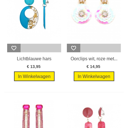
Lichtblauwe hars
Oorclips wit, roze met...
oorclips met...
€ 13,95
€ 14,95
In Winkelwagen
In Winkelwagen