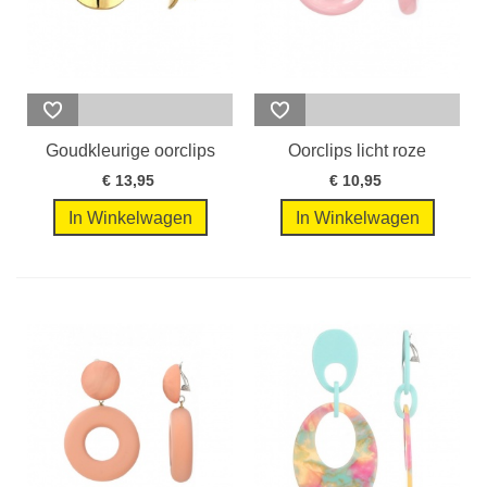
Goudkleurige oorclips
Oorclips licht roze
met een...
creolen
€ 13,95
€ 10,95
In Winkelwagen
In Winkelwagen