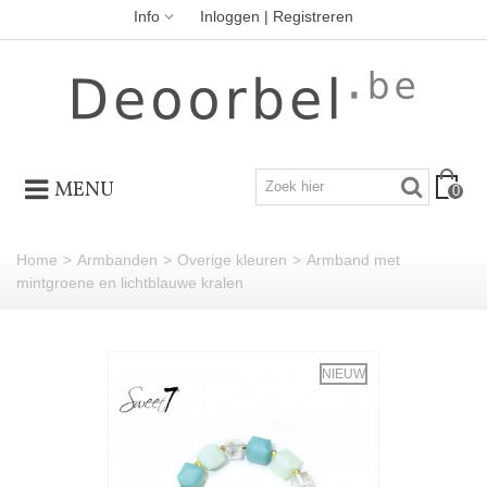
Info
Inloggen | Registreren
MENU
0
Home
>
Armbanden
>
Overige kleuren
>
Armband met
mintgroene en lichtblauwe kralen
NIEUW