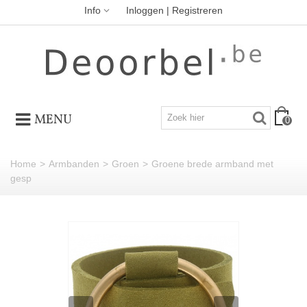
Info
Inloggen | Registreren
MENU
0
Home
>
Armbanden
>
Groen
>
Groene brede armband met
gesp