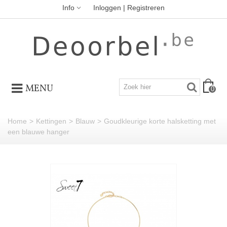
Info
Inloggen | Registreren
MENU
0
Home
>
Kettingen
>
Blauw
>
Goudkleurige korte halsketting met
een blauwe hanger