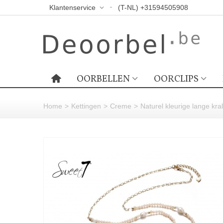
Klantenservice
(T-NL) +31594505908
OORBELLEN
OORCLIPS
Home
>
Kettingen
>
Creme
>
Naturel kleurige lange kr