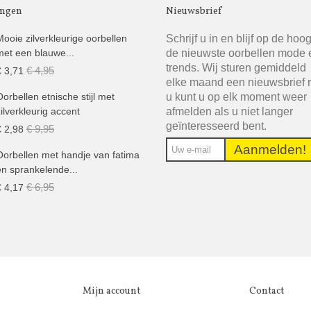
ingen
Nieuwsbrief
Schrijf u in en blijf op de hoo
Mooie zilverkleurige oorbellen
de nieuwste oorbellen mode 
met een blauwe...
trends. Wij sturen gemiddeld
€ 4,95
€ 3,71
elke maand een nieuwsbrief 
u kunt u op elk moment weer
Oorbellen etnische stijl met
afmelden als u niet langer
zilverkleurig accent
geïnteresseerd bent.
€ 9,95
€ 2,98
Aanmelden!
Oorbellen met handje van fatima
en sprankelende...
€ 6,95
€ 4,17
Mijn account
Contact