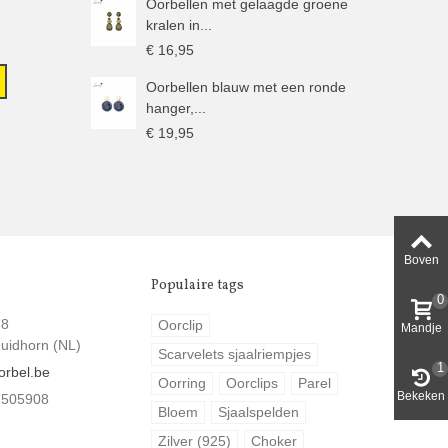
Oorbellen met gelaagde groene
kralen in...
€ 16,95
Oorbellen blauw met een ronde
hanger,...
€ 19,95
Boven
Populaire tags
0
78
Oorclip
Mandje
uidhorn (NL)
Scarvelets sjaalriempjes
1
orbel.be
Oorring
Oorclips
Parel
Bekeken
 505908
Bloem
Sjaalspelden
Zilver (925)
Choker