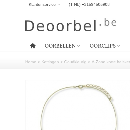
Klantenservice
(T-NL) +31594505908
OORBELLEN
OORCLIPS
Home
>
Kettingen
>
Goudkleurig
>
A-Zone korte halsket