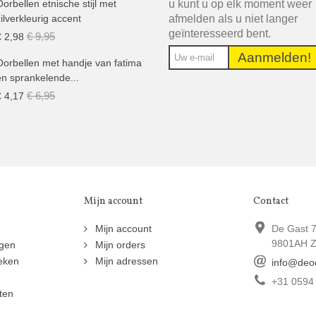
u kunt u op elk moment weer
Oorbellen etnische stijl met
afmelden als u niet langer
zilverkleurig accent
geïnteresseerd bent.
€ 9,95
€ 2,98
Aanmelden!
Oorbellen met handje van fatima
en sprankelende...
€ 6,95
€ 4,17
Mijn account
Contact
n
Mijn account
De Gast 
9801AH Z
ngen
Mijn orders
eken
Mijn adressen
info@deo
+31 0594
ten