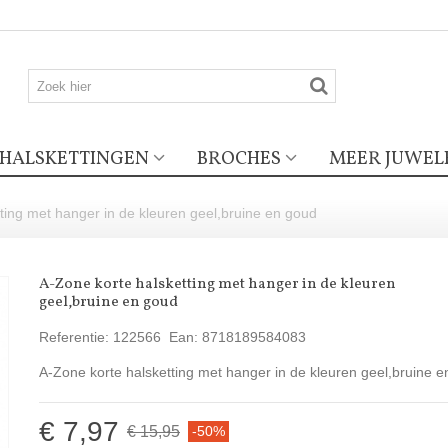
HALSKETTINGEN
BROCHES
MEER JUWEL
ting met hanger in de kleuren geel,bruine en goud
A-Zone korte halsketting met hanger in de kleuren
geel,bruine en goud
Referentie:
122566
Ean:
8718189584083
A-Zone korte halsketting met hanger in de kleuren geel,bruine 
€ 7,97
€ 15,95
-50%