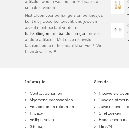
artikelen weet u vast een artikel naar uw
smaak te vinden.
Niet alleen voor oorhangers en oorknopjes
kunt u bij Deoorbel terecht: ons juwelen
assortiment bestaat verder uit
halskettingen
,
armbanden
,
ringen
en vele
andere artikelen. Met onze nieuwste
fashion bent u er helemaal klaar voor! We
Love Jewellery ❤
Informatie
Sieraden
Contact opnemen
Nieuwe sierade
Algemene voorwaarden
Juwelen afmeti
Verzenden en retourneren
Juwelen snel zo
Privacy
Snel zoeken
Veilig betalen
Handschoen ma
Sitemap
Llms/AI