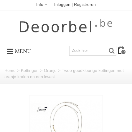
Info
Inloggen | Registreren
MENU
0
Home
>
Kettingen
>
Oranje
>
Twee goudkleurige kettingen met
oranje kralen en een kwast