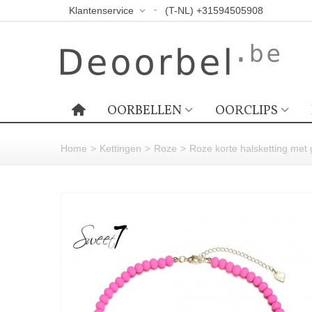
Klantenservice
(T-NL) +31594505908
OORBELLEN
OORCLIPS
Home
>
Kettingen
>
Roze
>
Roze korte halsketting met