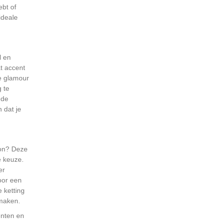
ebt of
ideale
l en
t accent
je glamour
 te
nde
n dat je
oon? Deze
e keuze.
er
oor een
 ketting
 maken.
enten en