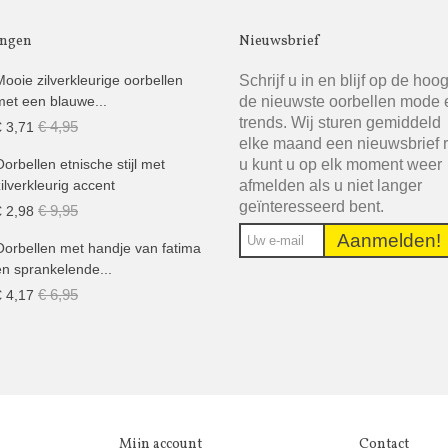
ingen
Nieuwsbrief
Schrijf u in en blijf op de hoo
Mooie zilverkleurige oorbellen
de nieuwste oorbellen mode 
met een blauwe...
trends. Wij sturen gemiddeld
€ 4,95
€ 3,71
elke maand een nieuwsbrief 
u kunt u op elk moment weer
Oorbellen etnische stijl met
afmelden als u niet langer
zilverkleurig accent
geïnteresseerd bent.
€ 9,95
€ 2,98
Aanmelden!
Oorbellen met handje van fatima
en sprankelende...
€ 6,95
€ 4,17
Mijn account
Contact