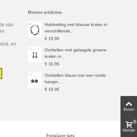
Nieuwe artikelen
gte van
Halsketting met blauwe kralen in
en
verschillende...
€ 19,95
rond, en
Oorbellen met gelaagde groene
kralen in...
€ 16,95
Oorbellen blauw met een ronde
hanger,...
€ 19,95
Boven
0
Mandje
Populaire tags