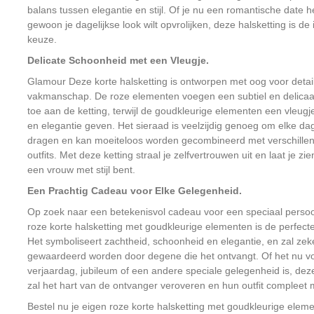
balans tussen elegantie en stijl. Of je nu een romantische date h
gewoon je dagelijkse look wilt opvrolijken, deze halsketting is de 
keuze.
Delicate Schoonheid met een Vleugje.
Glamour Deze korte halsketting is ontworpen met oog voor detai
vakmanschap. De roze elementen voegen een subtiel en delicaa
toe aan de ketting, terwijl de goudkleurige elementen een vleug
en elegantie geven. Het sieraad is veelzijdig genoeg om elke dag
dragen en kan moeiteloos worden gecombineerd met verschille
outfits. Met deze ketting straal je zelfvertrouwen uit en laat je zie
een vrouw met stijl bent.
Een Prachtig Cadeau voor Elke Gelegenheid.
Op zoek naar een betekenisvol cadeau voor een speciaal pers
roze korte halsketting met goudkleurige elementen is de perfect
Het symboliseert zachtheid, schoonheid en elegantie, en zal zek
gewaardeerd worden door degene die het ontvangt. Of het nu v
verjaardag, jubileum of een andere speciale gelegenheid is, deze
zal het hart van de ontvanger veroveren en hun outfit compleet
Bestel nu je eigen roze korte halsketting met goudkleurige elem