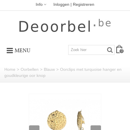
Info
Inloggen | Registreren
MENU
0
Home
>
Oorbellen
>
Blauw
>
Oorclips met turquoise hanger en
goudkleurige oor knop