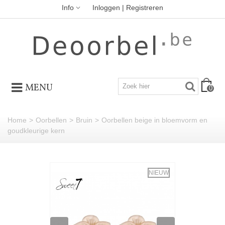
Info
Inloggen | Registreren
MENU
0
Home
>
Oorbellen
>
Bruin
>
Oorbellen beige in bloemvorm en
goudkleurige kern
NIEUW