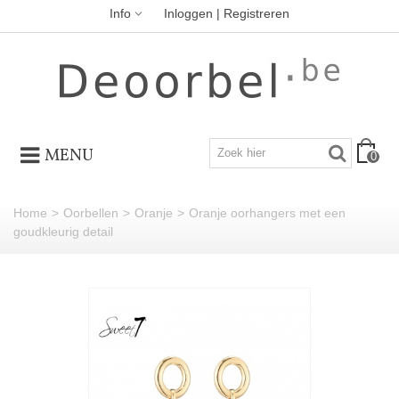
Info
Inloggen | Registreren
MENU
0
Home
>
Oorbellen
>
Oranje
>
Oranje oorhangers met een
goudkleurig detail