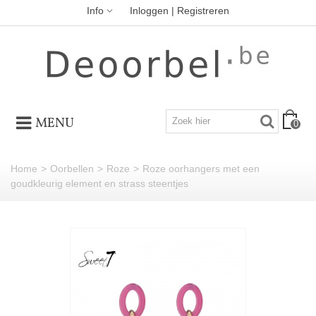
Info
Inloggen | Registreren
MENU
0
Home
>
Oorbellen
>
Roze
>
Roze oorhangers met een
goudkleurig element en strass steentjes