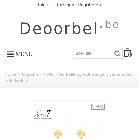
Info
Inloggen | Registreren
MENU
0
Home
>
Oorbellen
>
Wit
>
Oorbellen goudkleurige bloemen met
witte kralen
NIEUW