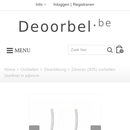
Info
Inloggen | Registreren
MENU
0
Home
>
Oorbellen
>
Zilverkleurig
>
Zilveren (925) oorbellen
(earline) in pijlvorm