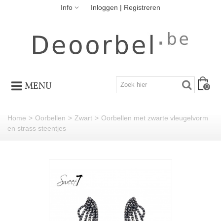
Info
Inloggen | Registreren
MENU
0
Home
>
Oorbellen
>
Zwart
>
Oorbellen met zwarte vleugelvorm
en strass steentjes