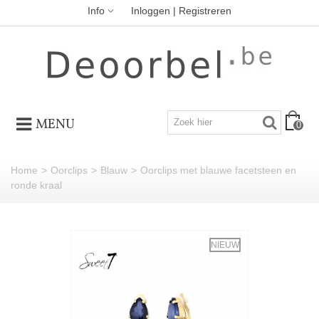
Info
Inloggen | Registreren
MENU
0
Home
>
Oorclips
>
Blauw
>
Oorclips met blauwe facetsteen en
ronde kraal
NIEUW