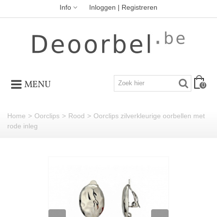
Info
Inloggen | Registreren
MENU
0
Home
>
Oorclips
>
Rood
>
Oorclips zilverkleurige oorbellen met
rode inleg