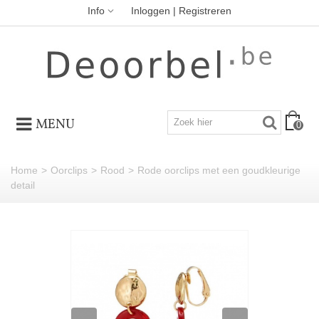
Info
Inloggen | Registreren
MENU
0
Home
>
Oorclips
>
Rood
>
Rode oorclips met een goudkleurige
detail