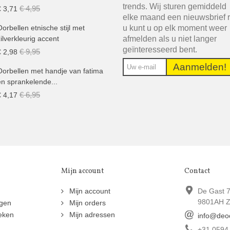
trends. Wij sturen gemiddeld
€ 4,95
€ 3,71
elke maand een nieuwsbrief 
u kunt u op elk moment weer
Oorbellen etnische stijl met
afmelden als u niet langer
zilverkleurig accent
geïnteresseerd bent.
€ 9,95
€ 2,98
Aanmelden!
Oorbellen met handje van fatima
en sprankelende...
€ 6,95
€ 4,17
Mijn account
Contact
n
Mijn account
De Gast 
9801AH Z
ngen
Mijn orders
eken
Mijn adressen
info@deo
+31 0594