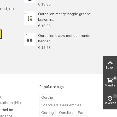
€ 19,95
rond, en
Oorbellen met gelaagde groene
kralen in...
€ 16,95
Oorbellen blauw met een ronde
hanger,...
€ 19,95
Boven
0
Mandje
Populaire tags
1
78
Oorclip
uidhorn (NL)
Bekeken
Scarvelets sjaalriempjes
orbel.be
Oorring
Oorclips
Parel
 505908