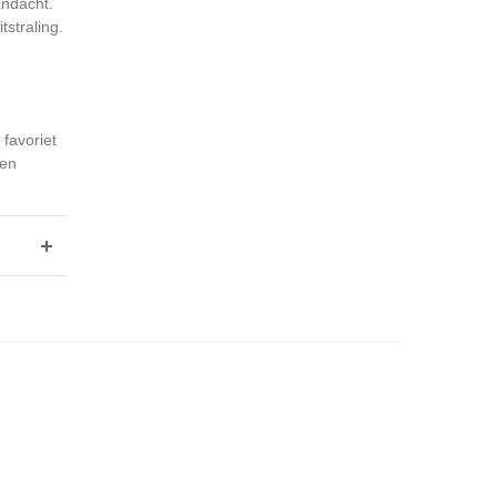
andacht.
tstraling.
n
favoriet
een