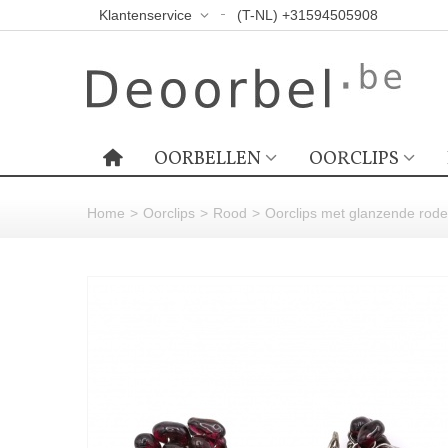
Klantenservice
(T-NL) +31594505908
OORBELLEN
OORCLIPS
Home
>
Oorclips
>
Rood
>
Oorclips met glanzende rode 