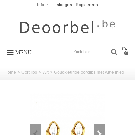
Info
Inloggen | Registreren
MENU
0
Home
>
Oorclips
>
Wit
>
Goudkleurige oorclips met witte inleg