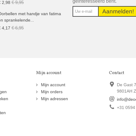
geïnteresseerd bent.
€ 9,95
€ 2,98
Aanmelden!
Oorbellen met handje van fatima
en sprankelende...
€ 6,95
€ 4,17
Mijn account
Contact
n
Mijn account
De Gast 
9801AH Z
ngen
Mijn orders
eken
Mijn adressen
info@deo
+31 0594
ten