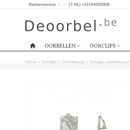
Klantenservice
(T-NL) +31594505908
OORBELLEN
OORCLIPS
Home
>
Oorclips
>
Zilverkleurig
>
Oorclips zilverkleuri