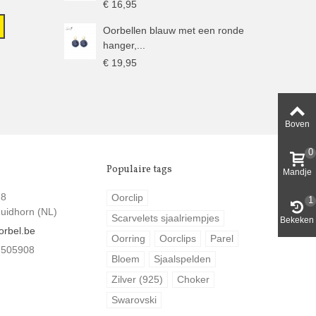
€ 16,95
Oorbellen blauw met een ronde
hanger,...
€ 19,95
Boven
0
Populaire tags
Mandje
78
Oorclip
1
uidhorn (NL)
Scarvelets sjaalriempjes
Bekeken
orbel.be
Oorring
Oorclips
Parel
 505908
Bloem
Sjaalspelden
Zilver (925)
Choker
Swarovski