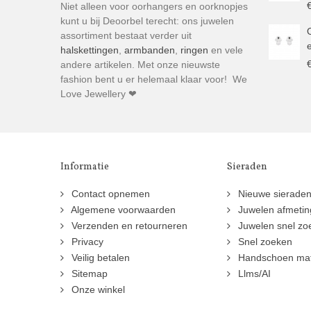
Niet alleen voor oorhangers en oorknopjes
kunt u bij Deoorbel terecht: ons juwelen
assortiment bestaat verder uit
halskettingen
,
armbanden
,
ringen
en vele
andere artikelen. Met onze nieuwste
fashion bent u er helemaal klaar voor! We
Love Jewellery ❤
Informatie
Sieraden
Contact opnemen
Nieuwe sierade
Algemene voorwaarden
Juwelen afmeti
Verzenden en retourneren
Juwelen snel zo
Privacy
Snel zoeken
Veilig betalen
Handschoen ma
Sitemap
Llms/AI
Onze winkel