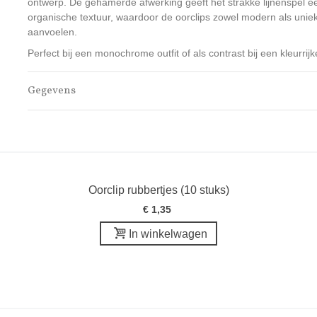
ontwerp. De gehamerde afwerking geeft het strakke lijnenspel e
organische textuur, waardoor de oorclips zowel modern als unie
aanvoelen.
Perfect bij een monochrome outfit of als contrast bij een kleurrijk
Gegevens
Wenslijst
Oorclip rubbertjes (10 stuks)
€ 1,35
In winkelwagen