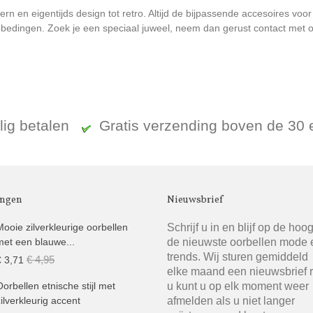
n en eigentijds design tot retro. Altijd de bijpassende accesoires voor
bedingen. Zoek je een speciaal juweel, neem dan gerust contact met ons
ilig betalen
Gratis verzending boven de 30
ingen
Nieuwsbrief
Schrijf u in en blijf op de hoo
Mooie zilverkleurige oorbellen
de nieuwste oorbellen mode 
met een blauwe...
trends. Wij sturen gemiddeld
€ 4,95
€ 3,71
elke maand een nieuwsbrief 
u kunt u op elk moment weer
Oorbellen etnische stijl met
afmelden als u niet langer
zilverkleurig accent