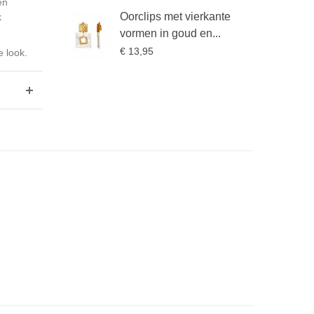
en
Oorclips met vierkante
k
vormen in goud en...
€ 13,95
e look.