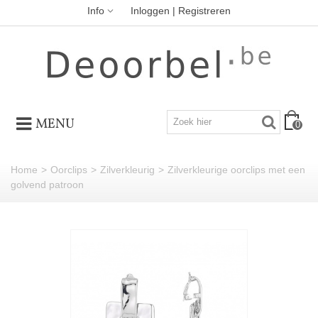
Info
Inloggen | Registreren
MENU
0
Home
>
Oorclips
>
Zilverkleurig
>
Zilverkleurige oorclips met een
golvend patroon