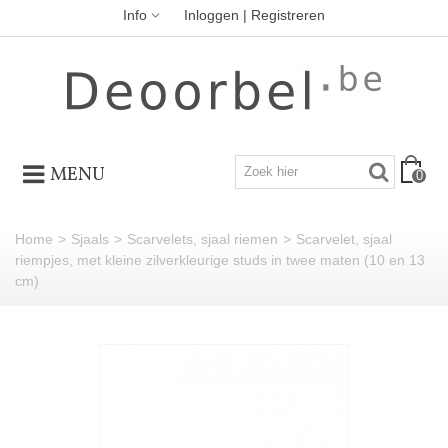
Info
Inloggen | Registreren
MENU
0
Home
>
Sjaals
>
Scarvelets, sjaal riemen
>
Scarvelet, sjaal
riempjes, met kleine zilverkleurige studs in twee maten (10 en 13
cm)