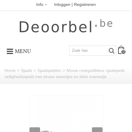
Info
Inloggen | Registreren
MENU
0
Home
>
Sjaals
>
Sjaalspelden
>
Mooie rosègoldkleur sjaalspeld,
veiligheidsspeld met strass steentjes en klein mannetje